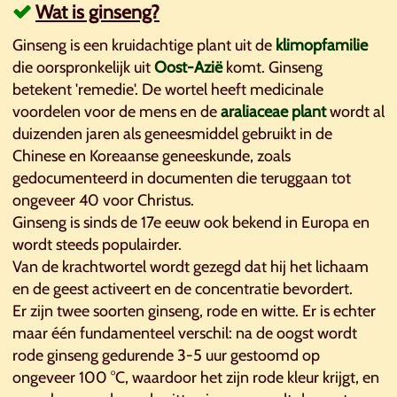
Wat is ginseng?
Ginseng is een kruidachtige plant uit de
klimopfamilie
die oorspronkelijk uit
Oost-Azië
komt. Ginseng
betekent 'remedie'. De wortel heeft medicinale
voordelen voor de mens en de
araliaceae plant
wordt al
duizenden jaren als geneesmiddel gebruikt in de
Chinese en Koreaanse geneeskunde, zoals
gedocumenteerd in documenten die teruggaan tot
ongeveer 40 voor Christus.
Ginseng is sinds de 17e eeuw ook bekend in Europa en
wordt steeds populairder.
Van de krachtwortel wordt gezegd dat hij het lichaam
en de geest activeert en de concentratie bevordert.
Er zijn twee soorten ginseng, rode en witte. Er is echter
maar één fundamenteel verschil: na de oogst wordt
rode ginseng gedurende 3-5 uur gestoomd op
ongeveer 100 °C, waardoor het zijn rode kleur krijgt, en