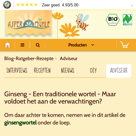
×
Zeer goed. 4.93/5.00
Producten
Blog-Ratgeber-Rezepte
Adviseur
INTERVIEWS
RECEPTEN
NIEUWS
DIY
ADVISEUR
Ginseng - Een traditionele wortel - Maar
voldoet het aan de verwachtingen?
Om daar achter te komen, nemen we in dit artikel de
ginsengwortel
onder de loep.