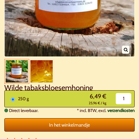
Wilde tabaksbloesemhoning
6,49 €
250 g
25,96 € / kg
Direct leverbaar.
*
incl. BTW, excl.
verzendkosten
In het winkelmandje