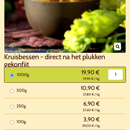
Kruisbessen - direct na het plukken
gekonfijt
19,90 €
1000g
19,90 € / kg
10,90 €
500g
21,80 € / kg
6,90 €
250g
27,60 € / kg
3,90 €
100g
39,00 € / kg