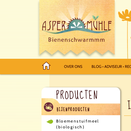
OVER ONS
BLOG • ADVISEUR • REC
PRODUCTEN
BIJENPRODUCTEN
Bloemenstuifmeel
(biologisch)