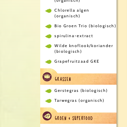
(organisch)
Chlorella algen
(organisch)
Bio Groen Trio (biologisch)
spirulina-extract
Wilde knoflook/koriander
(biologisch)
Grapefruitzaad GKE
GRASSEN
Gerstegras (biologisch)
Tarwegras (organisch)
GROEN & SUPERFOOD