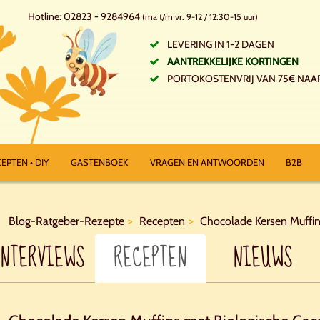
Hotline: 02823 - 9284964
(ma t/m vr. 9-12 / 12:30-15 uur)
LEVERING IN 1-2 DAGEN
AANTREKKELIJKE KORTINGEN
PORTOKOSTENVRIJ VAN 75€ NAA
EPTEN • DIY
GASTENBOEK
VRAGEN EN ANTWOORDEN
B2B
Blog-Ratgeber-Rezepte
Recepten
Chocolade Kersen Muffin
INTERVIEWS
RECEPTEN
NIEUWS