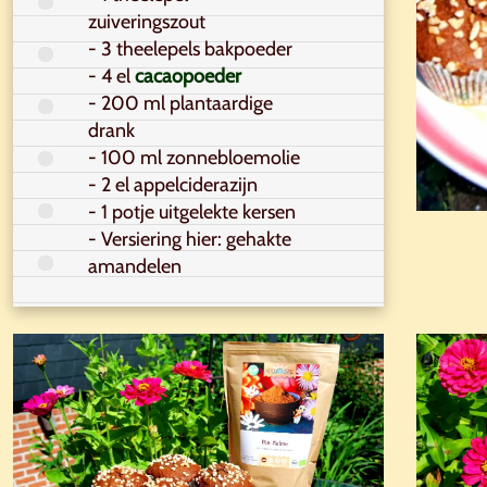
zuiveringszout
- 3 theelepels bakpoeder
- 4 el
cacaopoeder
- 200 ml plantaardige
drank
- 100 ml zonnebloemolie
- 2 el appelciderazijn
- 1 potje uitgelekte kersen
- Versiering hier: gehakte
amandelen