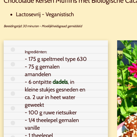
Chocolade Kersen Muffins met Biologische Cac
Lactosevrij - Veganistisch
Bereidingstijd: 30 minuten
-
Moeilijkheidsgraad: gemiddeld
Ingrediënten:
- 175 g speltmeel type 630
- 75 g gemalen
amandelen
- 6 ontpitte
dadels
, in
kleine stukjes gesneden en
ca. 2 uur in heet water
geweekt
- 100 g ruwe rietsuiker
- 1/4 theelepel gemalen
vanille
- 1 theelepel