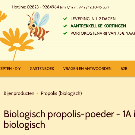
Hotline: 02823 - 9284964
(ma t/m vr. 9-12 / 12:30-15 uur)
LEVERING IN 1-2 DAGEN
AANTREKKELIJKE KORTINGEN
PORTOKOSTENVRIJ VAN 75€ NAA
EPTEN • DIY
GASTENBOEK
VRAGEN EN ANTWOORDEN
B2B
Bijenproducten
Propolis (biologisch)
Biologisch propolis-poeder - 1A 
biologisch