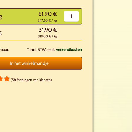
61,90 €
g
247,60 € / kg
31,90 €
g
319,00 € / kg
rbaar.
*
incl. BTW, excl.
verzendkosten
In het winkelmandje
(58 Meningen van klanten)