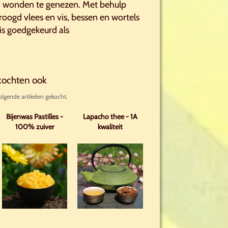
m wonden te genezen. Met behulp
oogd vlees en vis, bessen en wortels
lis goedgekeurd als
 kochten ook
olgende artikelen gekocht.
Bijenwas Pastilles -
Lapacho thee - 1A
100% zuiver
kwaliteit