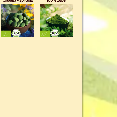
Chlorella - Spirulina
100% zuiver