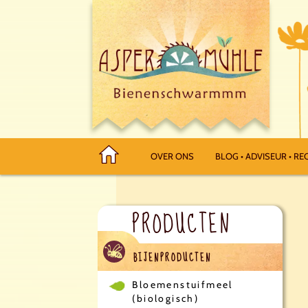
OVER ONS
BLOG • ADVISEUR • REC
PRODUCTEN
BIJENPRODUCTEN
Bloemenstuifmeel
(biologisch)