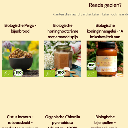
Reeds gezien?
Klanten die naar dit artikel keken, keken ook naar d
Biologische Perga -
Biologische
Biologische
bijenbrood
honingnootcrème
koninginnengelei - 1A
met amandelspijs
imkerkwaliteit van
biologische
oorsprong
Cistus incanus -
Organische Chlorella
Biologische
rotsrooskruid -
pyrenoidosa
bijenpollen -