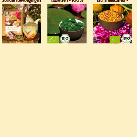
zonder toevoegingen
tabletten - 100%
stuifmeelkorrels -
organisch met
premium kwaliteit
analyse