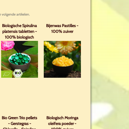
e volgende artikelen.
Biologische Spirulina
Bijenwas Pastilles -
platensis tabletten -
100% zuiver
100% biologisch
gecertificeerd
Bio Green Trio pellets
Biologisch Moringa
- Gerstegras -
oleifera poeder -