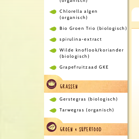
(organisch)
Chlorella algen
(organisch)
Bio Groen Trio (biologisch)
spirulina-extract
Wilde knoflook/koriander
(biologisch)
Grapefruitzaad GKE
GRASSEN
Gerstegras (biologisch)
Tarwegras (organisch)
GROEN & SUPERFOOD