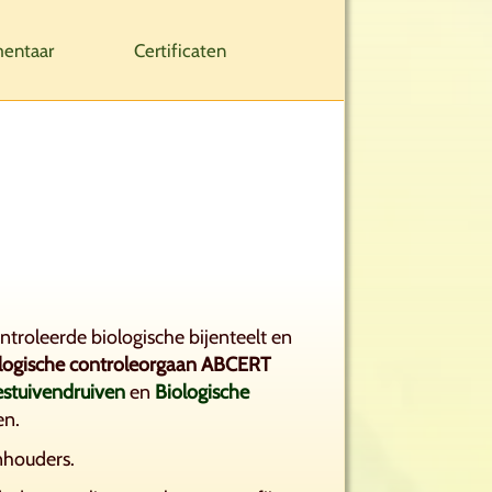
entaar
Certificaten
troleerde biologische bijenteelt en
logische controleorgaan ABCERT
stuivendruiven
en
Biologische
en.
nhouders.