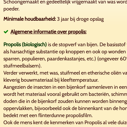
Schoongemaakt en gedeeltelijk vrijgemaakt van was wordt
poeder.
Minimale houdbaarheid
:
3 jaar bij droge opslag
Algemene informatie over propolis:
Propolis (biologisch)
is de stopverf van bijen. De basisst
als harsachtige substantie op knoppen en ook op wonden
sparren, populieren, paardenkastanjes, etc.) (ongeveer 60
stuifmeelbalsem).
Verder verwerkt, met was, stuifmeel en etherische oliën 
kleverig bouwmateriaal bij kleeftemperatuur.
Aangezien de insecten in een bijenkorf samenleven in een
wordt het materiaal vooral gebruikt om bacteriën, schim
doden die in de bijenkorf zouden kunnen worden binnen
oppervlakken, bijvoorbeeld ook de binnenkant van de honi
bedekt met een flinterdunne propolisfilm.
Ook de mens kent de kenmerken van Propolis al vele duize