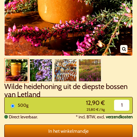
Wilde heidehoning uit de diepste bossen
van Letland
12,90 €
500g
25,80 € / kg
Direct leverbaar.
*
incl. BTW, excl.
verzendkosten
In het winkelmandje