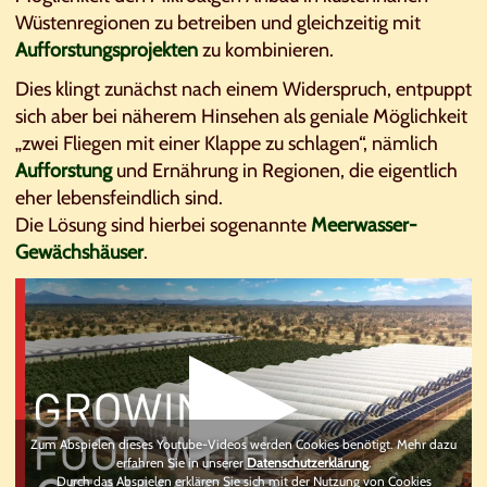
Wüstenregionen zu betreiben und gleichzeitig mit
Aufforstungsprojekten
zu kombinieren.
Dies klingt zunächst nach einem Widerspruch, entpuppt
sich aber bei näherem Hinsehen als geniale Möglichkeit
„zwei Fliegen mit einer Klappe zu schlagen“, nämlich
Aufforstung
und Ernährung in Regionen, die eigentlich
eher lebensfeindlich sind.
Die Lösung sind hierbei sogenannte
Meerwasser-
Gewächshäuser
.
Zum Abspielen dieses Youtube-Videos werden Cookies benötigt. Mehr dazu
erfahren Sie in unserer
Datenschutzerklärung
.
Durch das Abspielen erklären Sie sich mit der Nutzung von Cookies