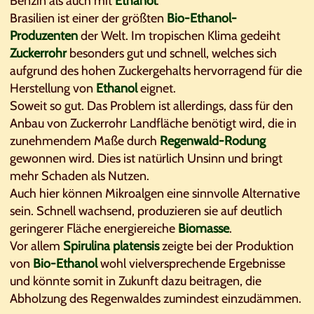
Benzin als auch mit
Ethanol
.
Brasilien ist einer der größten
Bio-Ethanol-
Produzenten
der Welt. Im tropischen Klima gedeiht
Zuckerrohr
besonders gut und schnell, welches sich
aufgrund des hohen Zuckergehalts hervorragend für die
Herstellung von
Ethanol
eignet.
Soweit so gut. Das Problem ist allerdings, dass für den
Anbau von Zuckerrohr Landfläche benötigt wird, die in
zunehmendem Maße durch
Regenwald-Rodung
gewonnen wird. Dies ist natürlich Unsinn und bringt
mehr Schaden als Nutzen.
Auch hier können Mikroalgen eine sinnvolle Alternative
sein. Schnell wachsend, produzieren sie auf deutlich
geringerer Fläche energiereiche
Biomasse
.
Vor allem
Spirulina platensis
zeigte bei der Produktion
von
Bio-Ethanol
wohl vielversprechende Ergebnisse
und könnte somit in Zukunft dazu beitragen, die
Abholzung des Regenwaldes zumindest einzudämmen.