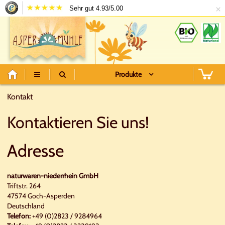
×
Sehr gut 4.93/5.00
Produkte
Kontakt
Kontaktieren Sie uns!
Adresse
naturwaren-niederrhein GmbH
Triftstr. 264
47574
Goch-Asperden
Deutschland
Telefon:
+49 (0)2823 / 9284964