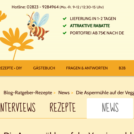
Hotline: 02823 - 9284964
(Mo.-Fr. 9-12 / 12:30-15 Uhr)
LIEFERUNG IN 1-2 TAGEN
ATTRAKTIVE RABATTE
PORTOFREI AB 75€ NACH DE
EZEPTE • DIY
GÄSTEBUCH
FRAGEN & ANTWORTEN
B2B
Blog-Ratgeber-Rezepte
News
Die Aspermühle auf der Vegg
INTERVIEWS
REZEPTE
NEWS