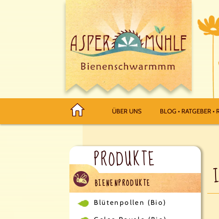
ÜBER UNS
BLOG • RATGEBER • R
PRODUKTE
BIENENPRODUKTE
Blütenpollen (Bio)