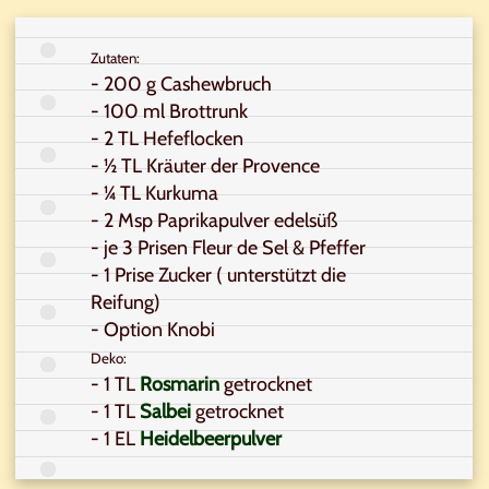
Zutaten:
- 200 g Cashewbruch
- 100 ml Brottrunk
- 2 TL Hefeflocken
- ½ TL Kräuter der Provence
- ¼ TL Kurkuma
- 2 Msp Paprikapulver edelsüß
- je 3 Prisen Fleur de Sel & Pfeffer
- 1 Prise Zucker ( unterstützt die
Reifung)
- Option Knobi
Deko:
- 1 TL
Rosmarin
getrocknet
- 1 TL
Salbei
getrocknet
- 1 EL
Heidelbeerpulver