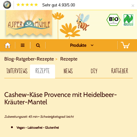
×
Sehr gut 4.93/5.00
Produkte
Blog-Ratgeber-Rezepte
Rezepte
INTERVIEWS
REZEPTE
NEWS
DIY
RATGEBER
Cashew-Käse Provence mit Heidelbeer-
Kräuter-Mantel
Zubereitungszeit: 45 min
Schwierigkeitsgrad: leicht
•
Vegan - Laktosefrei - Glutenfrei