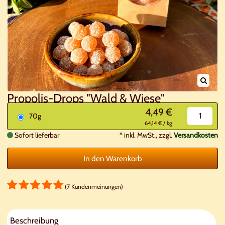
Propolis-Drops "Wald & Wiese"
4,49 €
70g
64,14 € / kg
Sofort lieferbar
*
inkl. MwSt., zzgl.
Versandkosten
In den Warenkorb
(7 Kundenmeinungen)
Beschreibung