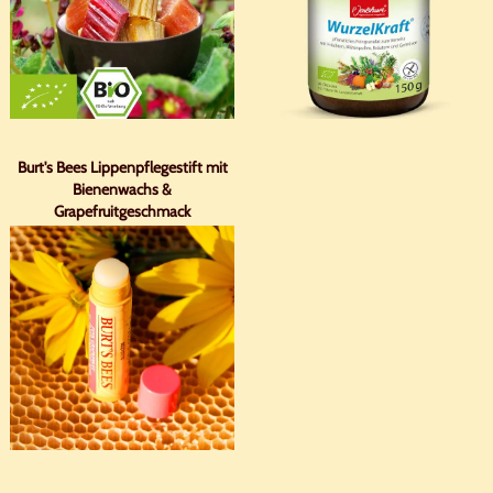
Burt's Bees Lippenpflegestift mit
Bienenwachs &
Grapefruitgeschmack