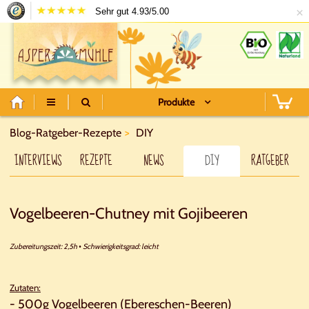
×
Sehr gut 4.93/5.00
Produkte
Blog-Ratgeber-Rezepte
DIY
INTERVIEWS
REZEPTE
NEWS
DIY
RATGEBER
Vogelbeeren-Chutney mit Gojibeeren
Zubereitungszeit: 2,5h
Schwierigkeitsgrad: leicht
•
Zutaten:
- 500g Vogelbeeren (Ebereschen-Beeren)