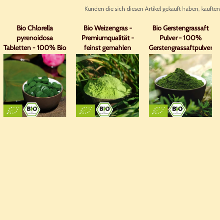
Kunden die sich diesen Artikel gekauft haben, kauften
Bio Chlorella
Bio Weizengras -
Bio Gerstengrassaft
pyrenoidosa
Premiumqualität -
Pulver - 100%
Tabletten - 100% Bio
feinst gemahlen
Gerstengrassaftpulver
mit Analyse
ohne Zusätze