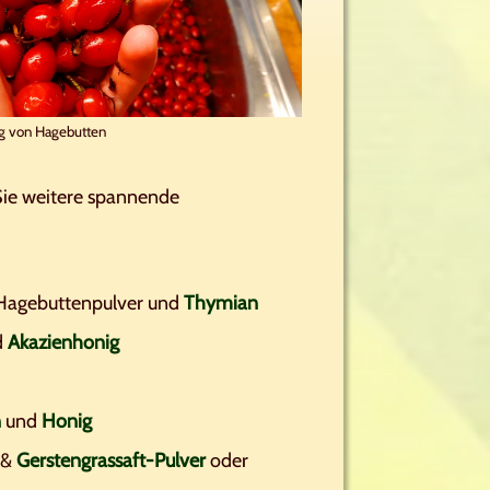
ng von Hagebutten
Sie weitere spannende
 Hagebuttenpulver und
Thymian
d
Akazienhonig
n
und
Honig
 &
Gerstengrassaft-Pulver
oder