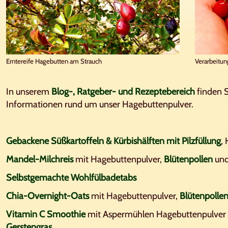
Erntereife Hagebutten am Strauch
Verarbeitu
In unserem
Blog-, Ratgeber- und Rezeptebereich
finden 
Informationen rund um unser Hagebuttenpulver.
Gebackene Süßkartoffeln & Kürbishälften mit Pilzfüllung
,
Mandel-Milchreis
mit Hagebuttenpulver,
Blütenpollen
un
Selbstgemachte Wohlfülbadetabs
Chia-Overnight-Oats
mit Hagebuttenpulver,
Blütenpolle
Vitamin C Smoothie
mit Aspermühlen Hagebuttenpulver
Gerstengras