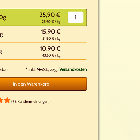
25,90 €
0g
25,90 € / kg
15,90 €
g
31,80 € / kg
10,90 €
g
43,60 € / kg
erbar
*
inkl. MwSt., zzgl.
Versandkosten
In den Warenkorb
(78 Kundenmeinungen)