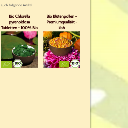
 auch folgende Artikel.
Bio Chlorella
Bio Blütenpollen -
pyrenoidosa
Premiumqualität -
Tabletten - 100% Bio
kbA
mit Analyse