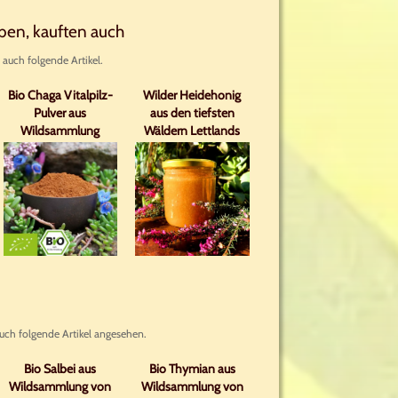
aben, kauften auch
 auch folgende Artikel.
Bio Chaga Vitalpilz-
Wilder Heidehonig
Pulver aus
aus den tiefsten
Wildsammlung
Wäldern Lettlands
uch folgende Artikel angesehen.
Bio Salbei aus
Bio Thymian aus
Wildsammlung von
Wildsammlung von