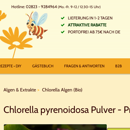
Hotline: 02823 - 9284964
(Mo.-Fr. 9-12 / 12:30-15 Uhr)
LIEFERUNG IN 1-2 TAGEN
ATTRAKTIVE RABATTE
PORTOFREI AB 75€ NACH DE
EZEPTE • DIY
GÄSTEBUCH
FRAGEN & ANTWORTEN
B2B
Algen & Extrakte
Chlorella Algen (Bio)
Chlorella pyrenoidosa Pulver - 