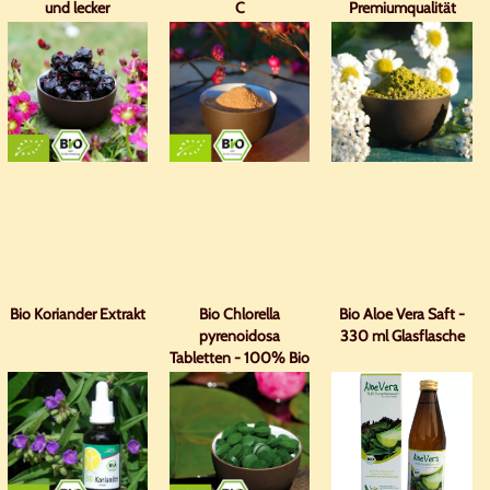
und lecker
C
Premiumqualität
Bio Koriander Extrakt
Bio Chlorella
Bio Aloe Vera Saft -
pyrenoidosa
330 ml Glasflasche
Tabletten - 100% Bio
mit Analyse