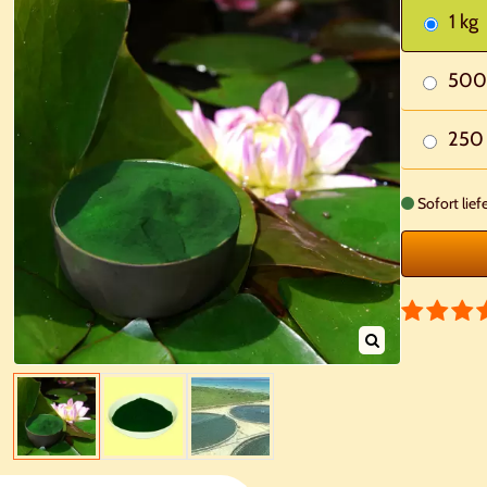
1 kg
500
250
Sofort lief