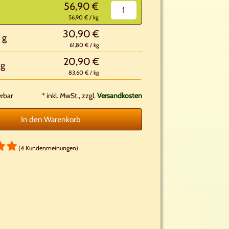
56,90 €
56,90 € / kg
30,90 €
 g
61,80 € / kg
20,90 €
 g
83,60 € / kg
erbar
*
inkl. MwSt., zzgl.
Versandkosten
In den Warenkorb
(4 Kundenmeinungen)