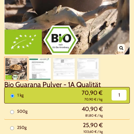
Bio Guarana Pulver - 1A Qualität
70,90 €
1 kg
70,90 € / kg
40,90 €
500g
81,80 € / kg
25,90 €
250g
103,60 € / kg